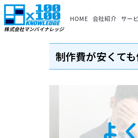
内
容
HOME
会社紹介
サー
を
ス
株式会社マンバイナレッジ
キッ
プ
制作費が安くても