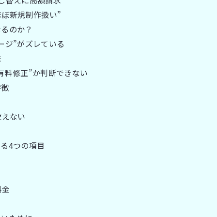
し替えに高額請求
ほぼ新規制作扱い”
なるのか？
ージ”がズレている
昧
有料修正”か判断できない
特徴
使えない
る4つの項目
料金