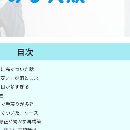
目次
的に高くついた話
は安い」が落とし穴
項目が多すぎる
生
分で手戻りが多発
高くついた」ケース
修正が効かず再構築