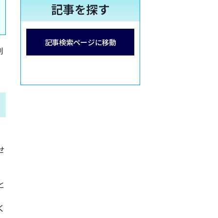
記事を探す
記事検索ページに移動
制
せ
と
く