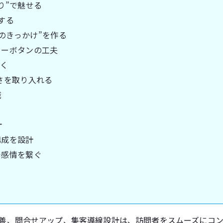
り”で魅せる
する
動のきっかけ”を作る
リーボタンの工夫
置く
すさを取り入れる
識
計
構成を設計
で感情を繋ぐ
ト改善、問合せアップ、集客導線設計は、訪問者をスムーズにコ