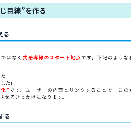
同じ目線”を作る
える
えではなく
共感導線のスタート地点
です。下記のような
した」
ました」
化”
です。ユーザーの内面とリンクすることで「この
させるきっかけになります。
する