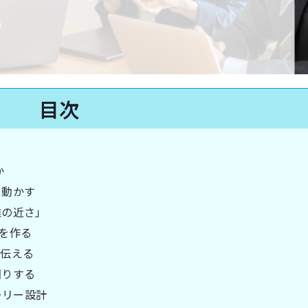
目次
か
を動かす
離の近さ」
”を作る
を伝える
回りする
ーリー設計