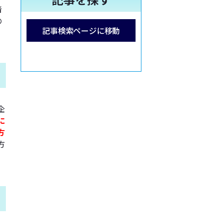
着
の
記事検索ページに移動
企
に
方
方