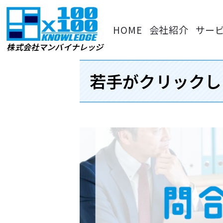
内
容
HOME
会社紹介
サー
を
ス
株式会社マンバイナレッジ
キッ
プ
若手がクリックし