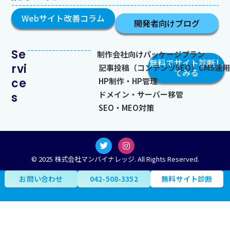
Webサイト改善コラム
開発者向けブログ
Se
制作会社向けパッケージプラン
無料でサイト診断し
rvi
記事投稿（コンテンツSEO）CMS運用​
てみる
ce
HP制作・HP管理
ドメイン・サーバー移管
s
SEO・MEO対策
T
I
w
n
i
s
© 2025 株式会社マンバイナレッジ. All Rights Reserved.
t
t
t
a
お問い合わせ
042-508-3352
無料サイト診断
e
g
r
r
a
m