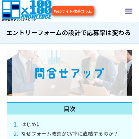
内
メ
容
Webサイト改善コラム
を
ニ
株式会社マンバイナレッジ
ス
キッ
エントリーフォームの設計で応募率は変わる
ュ
プ
ー
目次
はじめに
なぜフォーム改善がCV率に直結するのか？