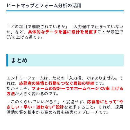
ヒートマップとフォーム分析の活用
「どの項目で離脱されているか」「入力途中で止まっていない
か」など、
具体的なデータを基に設計を見直す
ことが最短で
CVを上げる道です。
まとめ
エントリーフォームは、ただの「入力欄」ではありません。そ
れは、
応募者の感情と行動をつなぐ最後の導線
です。
だからこそ、
フォームの設計一つでホームページ CV率 上げる
方法
が大きく変わるのです。
「このくらいでいいだろう」と妥協せず、
応募者にとって“や
さしい・早い・迷わない”設計
を追求すること。それが、採用
活動の質を根本から高める最も確実なアプローチです。
Prev
Ne