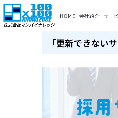
内
容
HOME
会社紹介
サー
を
ス
株式会社マンバイナレッジ
キッ
プ
「更新できないサ