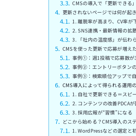
CMSの導入で「更新できる
更新されないページでは何が起
1. 離脱率が高まり、CV率が
2. SNS連携・最新情報の拡
3. 「社内の温度感」が伝わ
CMSを使った更新で応募が増え
事例①：週1投稿で応募数が
事例②：エントリーボタンの改
事例③：検索順位アップで自
CMS導入によって得られる運用
1. 自社で更新できる＝スピ
2. コンテンツの改善PDCA
3. 採用広報が“習慣”になる
どこから始める？CMS導入のス
1. WordPressなどの選定