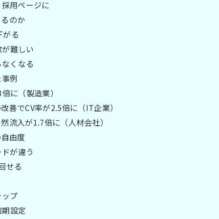
」採用ページに
きるのか
下がる
散が難しい
らなくなる
た事例
3倍に（製造業）
善でCV率が2.5倍に（IT企業）
然流入が1.7倍に（人材会社）
の自由度
ードが違う
が回せる
テップ
と初期設定