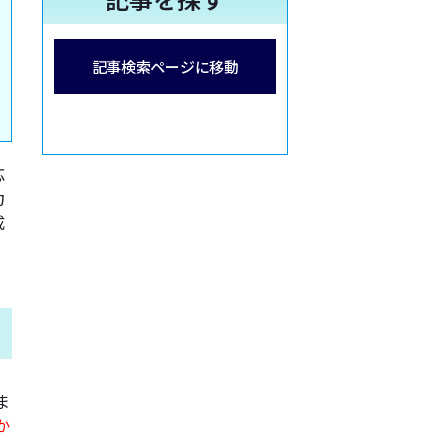
記事検索ページに移動
応
力
成
ま
か