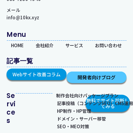
メール
info@10kx.xyz
Menu
HOME
会社紹介
サービス
お問い合わせ
記事一覧
Webサイト改善コラム
開発者向けブログ
Se
制作会社向けパッケージプラン
無料でサイト診断し
rvi
記事投稿（コンテンツSEO）CMS運用​
てみる
ce
HP制作・HP管理
ドメイン・サーバー移管
s
SEO・MEO対策