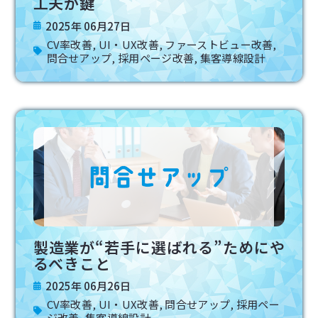
工夫が鍵
2025年 06月27日
CV率改善
,
UI・UX改善
,
ファーストビュー改善
,
問合せアップ
,
採用ページ改善
,
集客導線設計
製造業が“若手に選ばれる”ためにや
るべきこと
2025年 06月26日
CV率改善
,
UI・UX改善
,
問合せアップ
,
採用ペー
ジ改善
,
集客導線設計