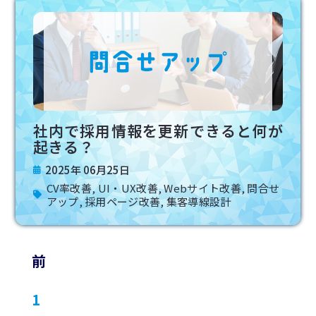
社内で採用情報を更新できると何が
起きる？
2025年 06月25日
CV率改善
,
UI・UX改善
,
Webサイト改善
,
問合せ
アップ
,
採用ページ改善
,
集客導線設計
前
1