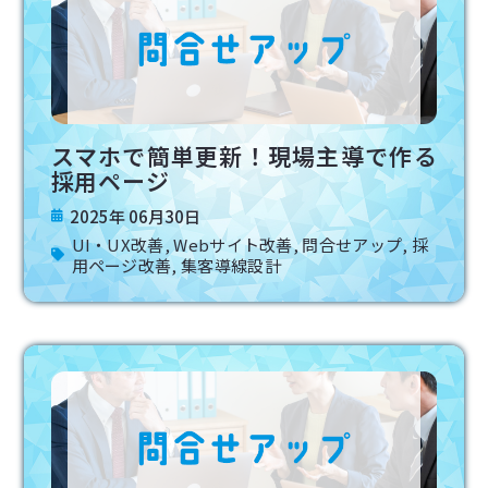
ジ
ジ
ジ
ジ
ジ
スマホで簡単更新！現場主導で作る
採用ページ
2025年 06月30日
UI・UX改善
,
Webサイト改善
,
問合せアップ
,
採
用ページ改善
,
集客導線設計