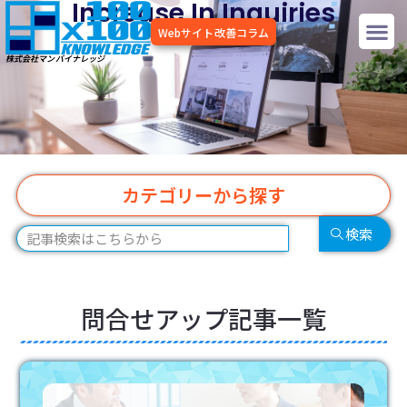
Increase In Inquiries
内
メ
容
Webサイト改善コラム
問合せアップ
を
ニ
株式会社マンバイナレッジ
ス
キッ
ュ
プ
ー
カテゴリーから探す
検
検索
索
問合せアップ記事一覧
ペ
ペ
ペ
ペ
ペ
ー
ー
ー
ー
ー