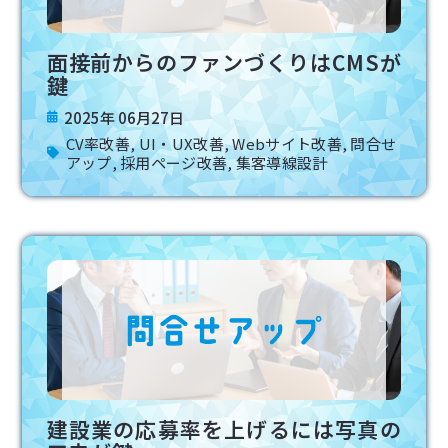
面接前からのファンづくりはCMSが
鍵
2025年 06月27日
CV率改善
,
UI・UX改善
,
Webサイト改善
,
問合せ
アップ
,
採用ページ改善
,
集客導線設計
建設業の応募率を上げるには写真の