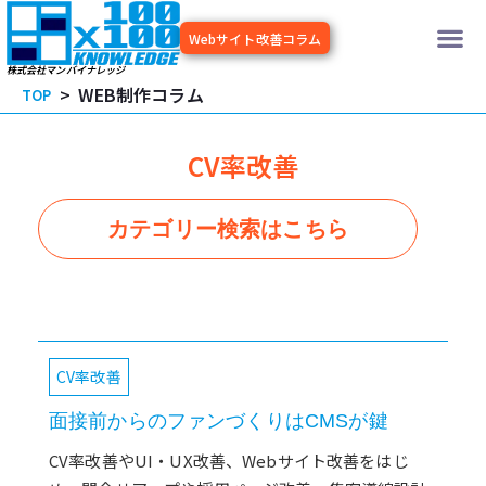
内
メ
容
Webサイト改善コラム
を
ニ
株式会社マンバイナレッジ
ス
WEB制作コラム
TOP
キッ
ュ
プ
ー
CV率改善
カテゴリー検索はこちら
CV率改善
面接前からのファンづくりはCMSが鍵
CV率改善やUI・UX改善、Webサイト改善をはじ