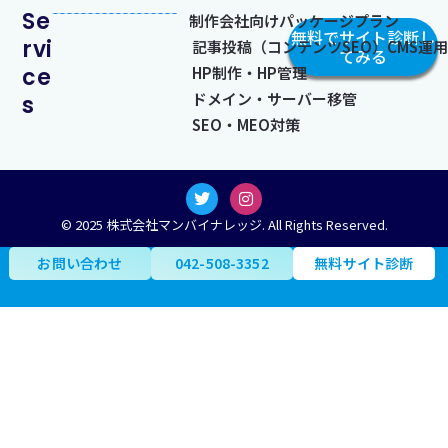
Se
制作会社向けパッケージプラン
無料でサイト診断し
rvi
記事投稿（コンテンツSEO）CMS運用​
てみる
ce
HP制作・HP管理
ドメイン・サーバー移管
s
SEO・MEO対策
T
I
w
n
i
s
© 2025 株式会社マンバイナレッジ. All Rights Reserved.
t
t
t
a
お問い合わせ
042-508-3352
無料サイト診断
e
g
r
r
a
m