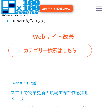
内
メ
容
Webサイト改善コラム
を
ニ
株式会社マンバイナレッジ
ス
WEB制作コラム
TOP
キッ
ュ
プ
ー
Webサイト改善
カテゴリー検索はこちら
Webサイト改善
スマホで簡単更新！現場主導で作る採用
ページ