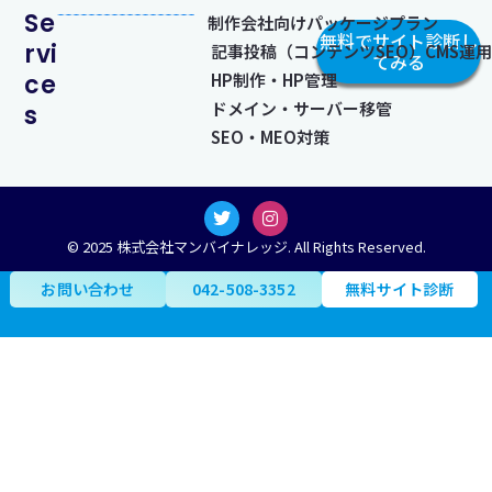
Se
制作会社向けパッケージプラン
無料でサイト診断し
rvi
記事投稿（コンテンツSEO）CMS運用​
てみる
ce
HP制作・HP管理
ドメイン・サーバー移管
s
SEO・MEO対策
T
I
w
n
i
s
© 2025 株式会社マンバイナレッジ. All Rights Reserved.
t
t
t
a
お問い合わせ
042-508-3352
無料サイト診断
e
g
r
r
a
m